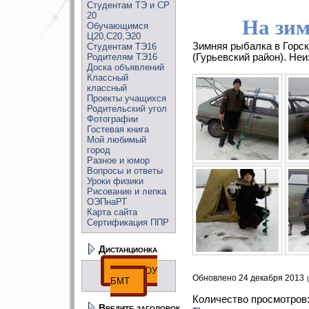
Студентам ТЭ и СР
20
На зи
Обучающимся
Ц20,С20,Э20
Зимняя рыбалка в Горс
Студентам ТЭ16
Родителям ТЭ16
(Гурьевский район). Не
Доска объявлений
Классный
классный
Проекты учащихся
Родительский угол
Фотографии
Гостевая книга
Мой любимый
город
Разное и юмор
Вопросы и ответы
Уроки физики
Рисование и лепка
ОЭПнаРТ
Карта сайта
Сертификация ППР
Дистанционка
ДО ГПОУ
Обновлено 24 декабря 2013
БМТ
Количество просмотров
Введите заголовок