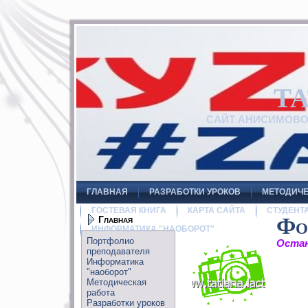
Т
САЙТ АНИСИМОВ
ГЛАВНАЯ
РАЗРАБОТКИ УРОКОВ
МЕТОДИЧЕ
ГОСТЕВАЯ КНИГА
КАРТА САЙТА
СТУДЕНТ
Главная
Фо
ИНФОРМАТИКА "НАОБОРОТ"
Портфолио
Остан
преподавателя
Информатика
"наоборот"
Методическая
работа
Разработки уроков