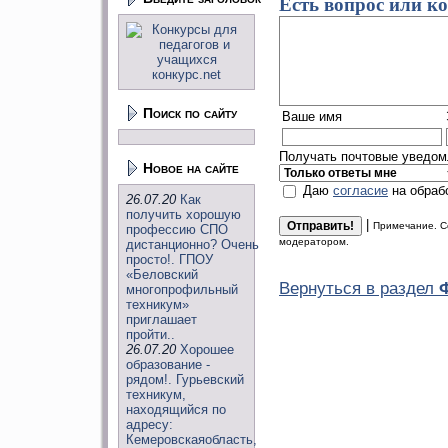
Есть вопрос или к
Поиск по сайту
Ваше имя
Получать почтовые уведомл
Новое на сайте
Даю
согласие
на обраб
26.07.20
Как
получить хорошую
|
Примечание. С
профессию СПО
модератором.
дистанционно? Очень
просто!. ГПОУ
«Беловский
Вернуться в раздел
многопрофильный
техникум»
приглашает
пройти..
26.07.20
Хорошее
образование -
рядом!. Гурьевский
техникум,
находящийся по
адресу:
Кемеровскаяобласть,