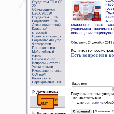
Одно
Студентам ТЭ и СР
часо
20
госу
Обучающимся
Фед
Ц20,С20,Э20
вар
Студентам ТЭ16
кла
Родителям ТЭ16
классного часа: со
Доска объявлений
Классный
учащимися значимости
классный
воплощения социокульт
Проекты учащихся
Родительский угол
Обновлено 24 декабря 2013
Фотографии
Гостевая книга
Количество просмотров
Мой любимый
Есть вопрос или к
город
Разное и юмор
Вопросы и ответы
Уроки физики
Рисование и лепка
ОЭПнаРТ
Карта сайта
Сертификация ППР
Ваше имя
Дистанционка
Получать почтовые уведомл
ДО ГПОУ
Даю
согласие
на обраб
БМТ
|
Примечание. С
Введите заголовок