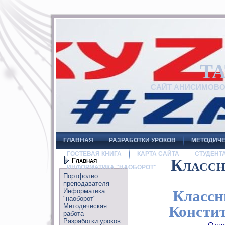
Т
САЙТ АНИСИМОВ
ГЛАВНАЯ
РАЗРАБОТКИ УРОКОВ
МЕТОДИЧЕ
ГОСТЕВАЯ КНИГА
КАРТА САЙТА
СТУДЕНТ
Главная
Классн
ИНФОРМАТИКА "НАОБОРОТ"
Портфолио
преподавателя
Информатика
Классн
"наоборот"
Методическая
Консти
работа
Разработки уроков