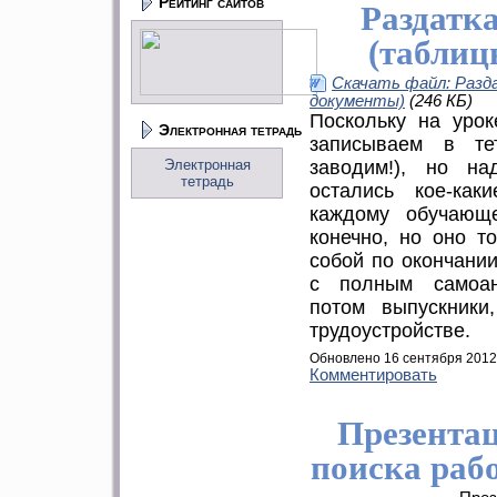
Рейтинг сайтов
Раздатк
(таблиц
Скачать файл: Разд
документы)
(246 КБ)
Поскольку на уро
Электронная тетрадь
записываем в те
Электронная
заводим!), но на
тетрадь
остались кое-как
каждому обучающе
конечно, но оно то
собой по окончании
с полным самоан
потом выпускники
трудоустройстве.
Обновлено 16 сентября 2012
Комментировать
Презента
поиска раб