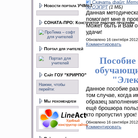
Скачать файл: Мето
Новости портала УЧМЕТ
по ОЭПРТ
(1 МБ)
Данная методическа
помогает мне в про
СОНАТА-ПРО: Конструктор рабочих программ
Может быть и Вам 
удачи!
Обновлено 16 сентября 2012
Комментировать
Портал для учителей
Пособие
обучающи
Сайт ГОУ "КРИРПО"
"Элек
Нажми, чтобы
Данное пособие ра
перейти:
том случае, когда 
Мы рекомендуем
образец заполнения
ещё брошюра пользу
кто пропустил урок!
Обновлено 16 сентября 2012
Комментировать