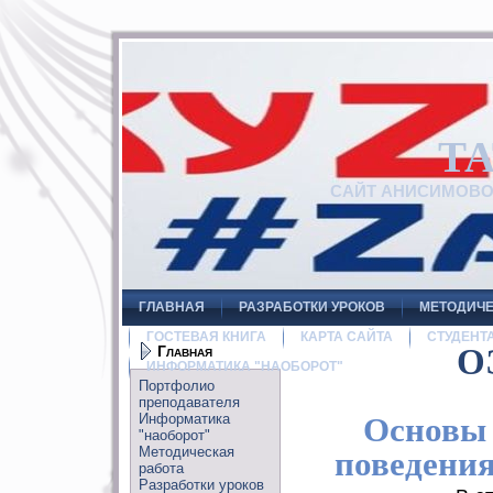
Т
САЙТ АНИСИМОВ
ГЛАВНАЯ
РАЗРАБОТКИ УРОКОВ
МЕТОДИЧЕ
ГОСТЕВАЯ КНИГА
КАРТА САЙТА
СТУДЕНТ
Главная
О
ИНФОРМАТИКА "НАОБОРОТ"
Портфолио
преподавателя
Информатика
Основы 
"наоборот"
Методическая
поведения
работа
Разработки уроков