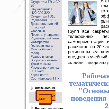
В э
Студентам ТЭ и СР
том
20
Обучающимся
кот
Ц20,С20,Э20
эф
Студентам ТЭ16
Родителям ТЭ16
ры
Доска объявлений
рас
Классный
групп все секреты
классный
Проекты учащихся
телефонных пер
Родительский угол
самопрезентации и
Фотографии
Гостевая книга
рассчитан на 20 ча
Мой любимый
региональным комп
город
внедрен в учебный 
Разное и юмор
Вопросы и ответы
Обновлено 13 ноября 2013
Уроки физики
Рисование и лепка
ОЭПнаРТ
Рабоча
Карта сайта
Сертификация ППР
тематическ
Дистанционка
"Основы
ДО ГПОУ
поведения 
БМТ
2
Введите заголовок