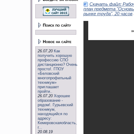
Скачать файл: Рабо
план предмета "Основ
рынке труда", 20 часов
Поиск по сайту
Новое на сайте
26.07.20
Как
получить хорошую
профессию СПО
дистанционно? Очень
просто!. ГПОУ
«Беловский
многопрофильный
техникум»
приглашает
пройти..
26.07.20
Хорошее
образование -
рядом!. Гурьевский
техникум,
находящийся по
адресу:
Кемеровскаяобласть,
г...
20.08.19