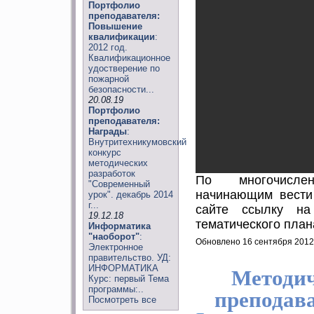
Портфолио
преподавателя:
Повышение
квалификации
:
2012 год.
Квалификационное
удостверение по
пожарной
безопасности...
20.08.19
Портфолио
преподавателя:
Награды
:
Внутритехникумовский
конкурс
методических
разработок
По многочисле
"Современный
начинающим вести
урок". декабрь 2014
г...
сайте ссылку на
19.12.18
тематического план
Информатика
"наоборот"
:
Обновлено 16 сентября 2012
Электронное
правительство. УД:
ИНФОРМАТИКА
Методич
Курс: первый Тема
программы:..
преподав
Посмотреть все