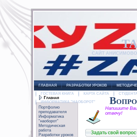
Т
САЙТ АНИСИМОВ
ГЛАВНАЯ
РАЗРАБОТКИ УРОКОВ
МЕТОДИЧЕ
ГОСТЕВАЯ КНИГА
КАРТА САЙТА
СТУДЕНТ
Главная
Вопро
ИНФОРМАТИКА "НАОБОРОТ"
Портфолио
Напишите Ваш
преподавателя
отвечу!
Информатика
"наоборот"
Методическая
работа
Задать свой вопрос
Разработки уроков