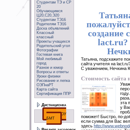
Студентам ТЭ и СР
20
Обучающимся
Татьян
Ц20,С20,Э20
Студентам ТЭ16
пожалуйст
Родителям ТЭ16
Доска объявлений
создание 
Классный
классный
lact.ru
Проекты учащихся
Родительский угол
Нечк
Фотографии
Гостевая книга
Мой любимый
Татьяна, подскажите по
город
сайта учителя на lact.ru
Разное и юмор
С уважением, Нечкина 
Вопросы и ответы
Уроки физики
Стоимость сайта н
Рисование и лепка
Уваж
ОЭПнаРТ
перс
Карта сайта
году
Сертификация ППР
раза
эта 
Дистанционка
у Ва
проб
ДО ГПОУ
поможет! Быстро, по-до
БМТ
если сумма для Вас вел
здесь
http://www.webnod
Введите заголовок