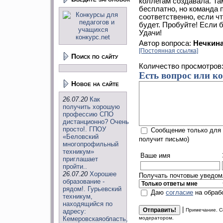
коллегам создавала. Та
бесплатно, но команда 
соответственно, если ч
будет. Пробуйте! Если 
Удачи!
Автор вопроса:
Нечкин
[Постоянная ссылка]
Поиск по сайту
Количество просмотров
Есть вопрос или к
Новое на сайте
26.07.20
Как
получить хорошую
профессию СПО
дистанционно? Очень
просто!. ГПОУ
Сообщение только для 
«Беловский
получит письмо)
многопрофильный
техникум»
Ваше имя
приглашает
пройти..
26.07.20
Хорошее
Получать почтовые уведомл
образование -
рядом!. Гурьевский
Даю
согласие
на обраб
техникум,
находящийся по
|
Примечание. С
адресу:
Кемеровскаяобласть,
модератором.