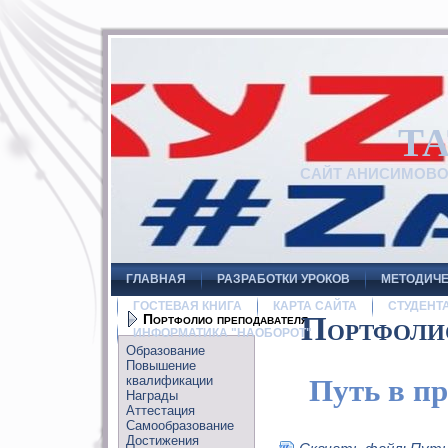
Т
САЙТ АНИСИМОВ
ГЛАВНАЯ
РАЗРАБОТКИ УРОКОВ
МЕТОДИЧЕ
ГОСТЕВАЯ КНИГА
КАРТА САЙТА
СТУДЕНТ
Портфолио преподавателя
Портфоли
ИНФОРМАТИКА "НАОБОРОТ"
Образование
Повышение
квалификации
Путь в п
Награды
Аттестация
Самообразование
Достижения