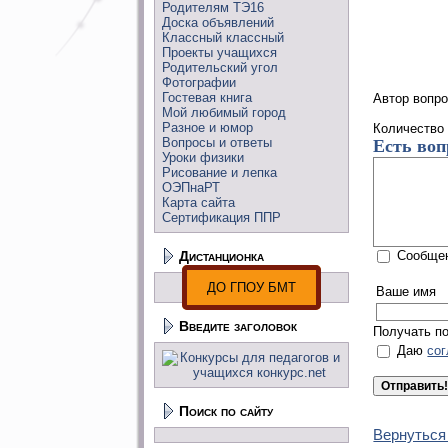
Родителям ТЭ16
Доска объявлений
Классный классный
Проекты учащихся
Родительский угол
Фотографии
Гостевая книга
Автор вопр
Мой любимый город
Разное и юмор
Количество
Вопросы и ответы
Есть воп
Уроки физики
Рисование и лепка
ОЭПнаРТ
Карта сайта
Сертификация ППР
Сообщен
Дистанционка
ДО ГПОУ БМТ
Ваше имя
Введите заголовок
Получать п
Даю
со
Поиск по сайту
Вернуться