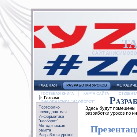
Т
САЙТ АНИСИМОВ
ГЛАВНАЯ
РАЗРАБОТКИ УРОКОВ
МЕТОДИЧЕ
ГОСТЕВАЯ КНИГА
КАРТА САЙТА
СТУДЕНТ
Главная
Разра
ИНФОРМАТИКА "НАОБОРОТ"
Портфолио
Здесь будут помещены 
преподавателя
разработки уроков по и
Информатика
"наоборот"
Методическая
Презентац
работа
Разработки уроков