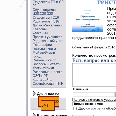
текст
Студентам ТЭ и СР
20
През
Обучающимся
педа
Ц20,С20,Э20
грам
Студентам ТЭ16
явля
Родителям ТЭ16
офор
Доска объявлений
Классный
согл
классный
2001
Проекты учащихся
представлены правила в
Родительский угол
Фотографии
Обновлено 24 февраля 2010
Гостевая книга
Мой любимый
Количество просмотров
город
Есть вопрос или к
Разное и юмор
Вопросы и ответы
Уроки физики
Рисование и лепка
ОЭПнаРТ
Карта сайта
Сертификация ППР
Ваше имя
Дистанционка
Получать почтовые уведомл
ДО ГПОУ
БМТ
Даю
согласие
на обраб
Введите заголовок