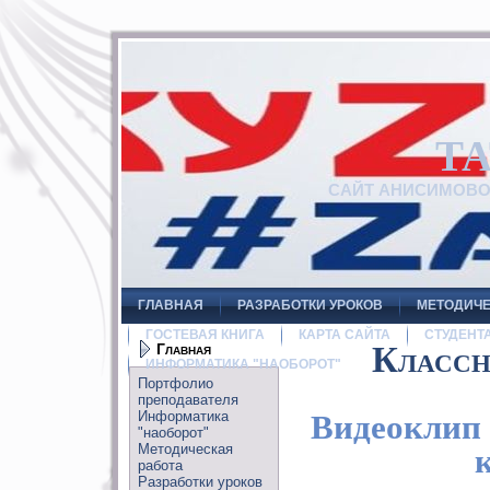
Т
САЙТ АНИСИМОВ
ГЛАВНАЯ
РАЗРАБОТКИ УРОКОВ
МЕТОДИЧЕ
ГОСТЕВАЯ КНИГА
КАРТА САЙТА
СТУДЕНТ
Главная
Классн
ИНФОРМАТИКА "НАОБОРОТ"
Портфолио
преподавателя
Информатика
Видеоклип
"наоборот"
Методическая
работа
Разработки уроков