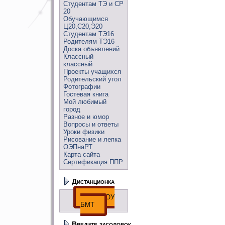
Студентам ТЭ и СР
20
Обучающимся
Ц20,С20,Э20
Студентам ТЭ16
Родителям ТЭ16
Доска объявлений
Классный
классный
Проекты учащихся
Родительский угол
Фотографии
Гостевая книга
Мой любимый
город
Разное и юмор
Вопросы и ответы
Уроки физики
Рисование и лепка
ОЭПнаРТ
Карта сайта
Сертификация ППР
Дистанционка
ДО ГПОУ
БМТ
Введите заголовок