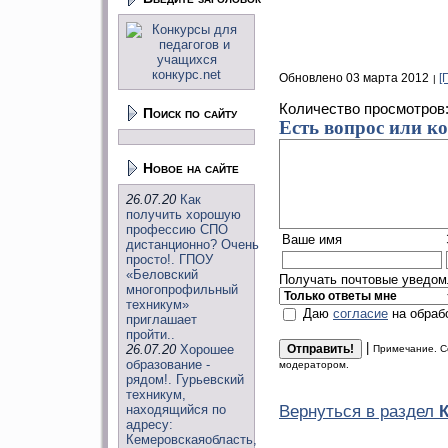
Обновлено 03 марта 2012
[
Количество просмотров
Поиск по сайту
Есть вопрос или к
Новое на сайте
26.07.20
Как
получить хорошую
профессию СПО
Ваше имя
дистанционно? Очень
просто!. ГПОУ
«Беловский
Получать почтовые уведомл
многопрофильный
техникум»
Даю
согласие
на обраб
приглашает
пройти..
|
26.07.20
Хорошее
Примечание. С
образование -
модератором.
рядом!. Гурьевский
техникум,
находящийся по
Вернуться в раздел
адресу:
Кемеровскаяобласть,