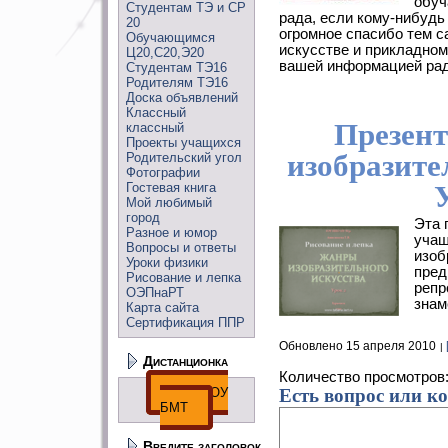
обуч
Студентам ТЭ и СР
рада, если кому-нибудь
20
огромное спасибо тем с
Обучающимся
искусстве и прикладном
Ц20,С20,Э20
вашей информацией рад
Студентам ТЭ16
Родителям ТЭ16
Доска объявлений
Классный
Презен
классный
Проекты учащихся
изобразите
Родительский угол
Фотографии
Гостевая книга
Мой любимый
город
Эта 
Разное и юмор
учащ
Вопросы и ответы
изоб
Уроки физики
пред
Рисование и лепка
репр
ОЭПнаРТ
знам
Карта сайта
Сертификация ППР
Обновлено 15 апреля 2010
Дистанционка
Количество просмотров
ДО ГПОУ
Есть вопрос или к
БМТ
Введите заголовок