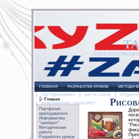
Т
САЙТ АНИСИМОВ
ГЛАВНАЯ
РАЗРАБОТКИ УРОКОВ
МЕТОДИЧЕ
ГОСТЕВАЯ КНИГА
КАРТА САЙТА
СТУДЕНТ
Главная
Рисов
ИНФОРМАТИКА "НАОБОРОТ"
Портфолио
Доро
преподавателя
посв
Информатика
кото
"наоборот"
"Рис
Методическая
факу
работа
Преп
Разработки уроков