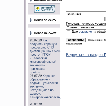
Ваше имя
Поиск по сайту
Получать почтовые уведомл
Даю
согласие
на обраб
Новое на сайте
|
26.07.20
Как
Примечание. С
получить хорошую
модератором.
профессию СПО
дистанционно? Очень
Вернуться в раздел
просто!. ГПОУ
«Беловский
многопрофильный
техникум»
приглашает
пройти..
26.07.20
Хорошее
образование -
рядом!. Гурьевский
техникум,
находящийся по
адресу:
Кемеровскаяобласть,
г...
20.08.19