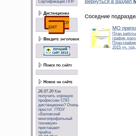
Вернуться в раздел
Сертификация ППР
Дистанционка
Соседние подразде
ДО ГПОУ
БМТ
МО препо
План работы
график докл
Введите заголовок
План-график
2015 уч. год
Поиск по сайту
Новое на сайте
26.07.20
Как
получить хорошую
профессию СПО
дистанционно? Очень
просто!. ГПОУ
«Беловский
многопрофильный
техникум»
приглашает
пройти..