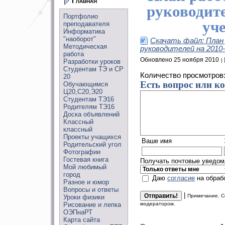
Главная
руководите
Портфолио
уч
преподавателя
Информатика
"наоборот"
Скачать файл: План
Методическая
руководителей на 2010-
работа
Обновлено 25 ноября 2010
Разработки уроков
Студентам ТЭ и СР
Количество просмотров
20
Есть вопрос или к
Обучающимся
Ц20,С20,Э20
Студентам ТЭ16
Родителям ТЭ16
Доска объявлений
Классный
классный
Проекты учащихся
Ваше имя
Родительский угол
Фотографии
Гостевая книга
Получать почтовые уведомл
Мой любимый
город
Даю
согласие
на обраб
Разное и юмор
Вопросы и ответы
|
Примечание. С
Уроки физики
Рисование и лепка
модератором.
ОЭПнаРТ
Карта сайта