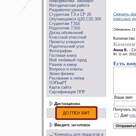
Информатика "наоборот"
Методическая работа
Разработки уроков
Скачать фа
Студентам ТЭ и СР 20
классных р
Обучающимся Ц20,С20,Э20
Студентам ТЭ16
Родителям ТЭ16
Обновлено 13
Доска объявлений
Классный классный
Количество
Проекты учащихся
Коммен
Родительский угол
Анна К.
-
Сп
Фотографии
Вт, 11 окт. 201
Гостевая книга
Мой любимый город
Есть воп
Разное и юмор
Вопросы и ответы
Уроки физики
Рисование и лепка
ОЭПнаРТ
Карта сайта
Сертификация ППР
Ваше имя
Дистанционка
Получать п
ДО ГПОУ БМТ
Даю
со
Введите заголовок