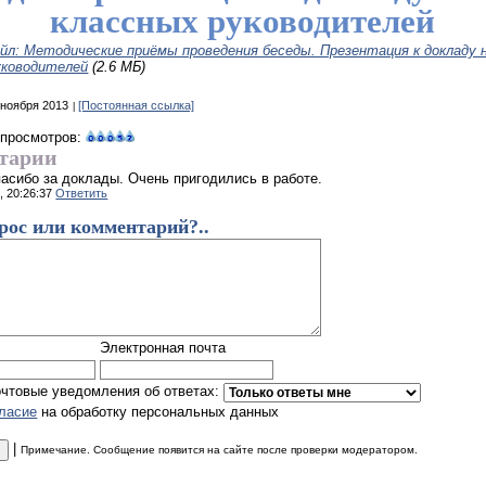
классных руководителей
йл: Методические приёмы проведения беседы. Презентация к докладу 
уководителей
(2.6 МБ)
 ноября 2013
[Постоянная ссылка]
 просмотров:
тарии
асибо за доклады. Очень пригодились в работе.
1, 20:26:37
Ответить
рос или комментарий?..
Электронная почта
очтовые уведомления об ответах:
гласие
на обработку персональных данных
|
Примечание. Сообщение появится на сайте после проверки модератором.