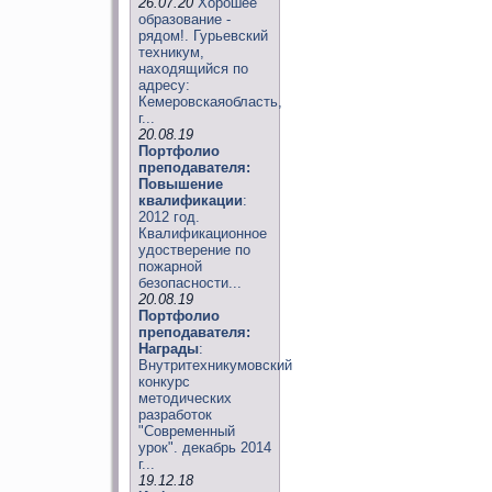
26.07.20
Хорошее
образование -
рядом!. Гурьевский
техникум,
находящийся по
адресу:
Кемеровскаяобласть,
г...
20.08.19
Портфолио
преподавателя:
Повышение
квалификации
:
2012 год.
Квалификационное
удостверение по
пожарной
безопасности...
20.08.19
Портфолио
преподавателя:
Награды
:
Внутритехникумовский
конкурс
методических
разработок
"Современный
урок". декабрь 2014
г...
19.12.18