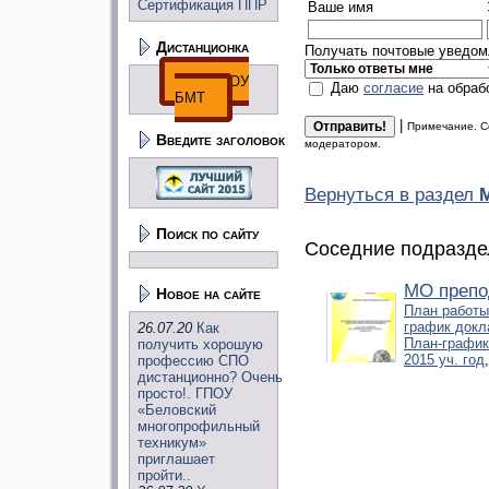
Сертификация ППР
Ваше имя
Дистанционка
Получать почтовые уведомл
ДО ГПОУ
Даю
согласие
на обраб
БМТ
|
Примечание. С
Введите заголовок
модератором.
Вернуться в раздел
Поиск по сайту
Соседние подразде
МО препо
Новое на сайте
План работы
график докл
26.07.20
Как
План-график
получить хорошую
2015 уч. год
профессию СПО
дистанционно? Очень
просто!. ГПОУ
«Беловский
многопрофильный
техникум»
приглашает
пройти..