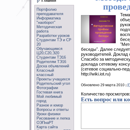
Главная
прове
Портфолио
преподавателя
Тема
Информатика
объе
"наоборот"
руко
Методическая
подг
работа
восп
Разработки уроков
бесе
Студентам ТЭ и СР
"Мет
20
Обучающимся
беседы". Далее следуе
Ц20,С20,Э20
руководителей. Доклад
Студентам ТЭ16
Спасибо за методическ
Родителям ТЭ16
доклада сетевому конс
Доска объявлений
(сетевое социально-пед
Классный
http://wiki.iot.ru)
классный
Проекты учащихся
Родительский угол
Обновлено 29 марта 2010
[
Фотографии
Гостевая книга
Количество просмотров
Мой любимый
Есть вопрос или к
город
Разное и юмор
Вопросы и ответы
Уроки физики
Рисование и лепка
ОЭПнаРТ
Карта сайта