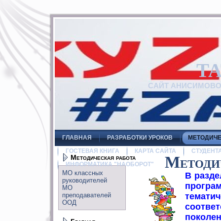
Т
САЙТ АНИСИМОВ
ГЛАВНАЯ
РАЗРАБОТКИ УРОКОВ
МЕТОДИЧЕ
ГОСТЕВАЯ КНИГА
КАРТА САЙТА
СТУДЕНТ
Методическая работа
Методи
ИНФОРМАТИКА "НАОБОРОТ"
МО классных
В разде
руководителей
прогр
МО
преподавателей
тема
ООД
соотве
покол