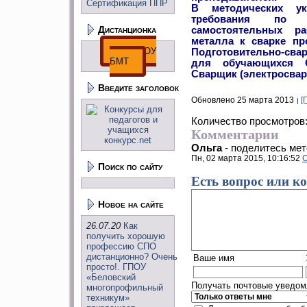
Сертификация ППР
В методических ук
требования по в
Дистанционка
самостоятельных ра
металла к сварке пр
ДО ГПОУ
Подготовительно­-сва
БМТ
для обучающихся 
Сварщик (электросвар
Введите заголовок
Обновлено 25 марта 2013
[
Количество просмотров
Комментарии
Ольга
-
поделитесь мет
Пн, 02 марта 2015, 10:16:52
О
Поиск по сайту
Есть вопрос или к
Новое на сайте
26.07.20
Как
получить хорошую
профессию СПО
дистанционно? Очень
Ваше имя
просто!. ГПОУ
«Беловский
Получать почтовые уведомл
многопрофильный
техникум»