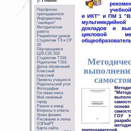
Главная
рекоме
учебно
Портфолио
преподавателя
и ИКТ" и ПМ 1 "В
Информатика
мультимедийно
"наоборот"
Методическая
докладов и выс
работа
цикловой мет
Разработки уроков
общеобразователь
Студентам ТЭ и СР
20
Обучающимся
Ц20,С20,Э20
Студентам ТЭ16
Методичес
Родителям ТЭ16
Доска объявлений
выполнени
Классный
классный
самосто
Проекты учащихся
Родительский угол
Мето
Фотографии
"Мето
Гостевая книга
выпо
Мой любимый
город
самост
Разное и юмор
основе
Вопросы и ответы
самост
Уроки физики
ГОУ 
Рисование и лепка
разр
ОЭПнаРТ
методи
Карта сайта
преподавателей.