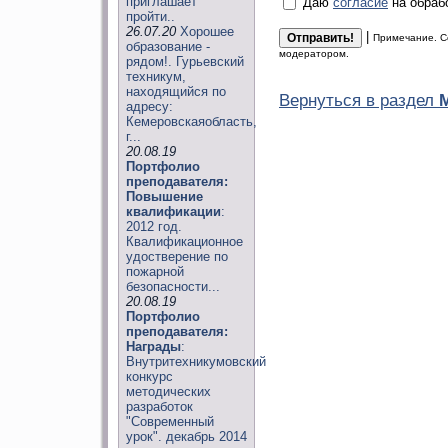
приглашает
Даю
согласие
на обраб
пройти..
26.07.20
Хорошее
|
Примечание. С
образование -
модератором.
рядом!. Гурьевский
техникум,
находящийся по
Вернуться в раздел
адресу:
Кемеровскаяобласть,
г...
20.08.19
Портфолио
преподавателя:
Повышение
квалификации
:
2012 год.
Квалификационное
удостверение по
пожарной
безопасности...
20.08.19
Портфолио
преподавателя:
Награды
:
Внутритехникумовский
конкурс
методических
разработок
"Современный
урок". декабрь 2014