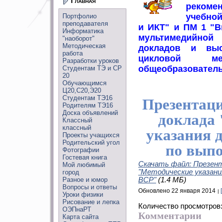
Главная
рекоме
учебно
Портфолио
преподавателя
и ИКТ" и ПМ 1 "В
Информатика
мультимедийно
"наоборот"
Методическая
докладов и выс
работа
цикловой мет
Разработки уроков
общеобразователь
Студентам ТЭ и СР
20
Обучающимся
Ц20,С20,Э20
Студентам ТЭ16
Презентац
Родителям ТЭ16
Доска объявлений
доклада
Классный
классный
указания 
Проекты учащихся
Родительский угол
по вып
Фотографии
Гостевая книга
Скачать файл: Презент
Мой любимый
"Методические указани
город
Разное и юмор
ВСР"
(1.4 МБ)
Вопросы и ответы
Обновлено 22 января 2014
Уроки физики
Рисование и лепка
Количество просмотров
ОЭПнаРТ
Комментарии
Карта сайта