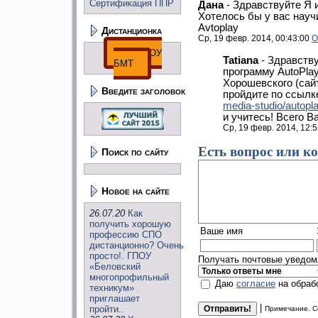
Сертификация ППР
Дана
-
Здравствуйте Я и
Хотелось бы у вас нау
Avtoplay
Дистанционка
Ср, 19 февр. 2014, 00:43:00
О
ДО ГПОУ
Tatiana
-
Здравству
БМТ
программу AutoPla
Хорошевского (са
Введите заголовок
пройдите по ссыл
media-studio/autopl
и учитесь! Всего В
Ср, 19 февр. 2014, 12:
Есть вопрос или к
Поиск по сайту
Новое на сайте
26.07.20
Как
получить хорошую
Ваше имя
профессию СПО
дистанционно? Очень
просто!. ГПОУ
Получать почтовые уведомл
«Беловский
многопрофильный
Даю
согласие
на обраб
техникум»
приглашает
|
пройти..
Примечание. С