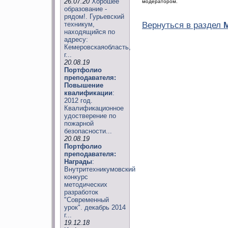
26.07.20
Хорошее
модератором.
образование -
рядом!. Гурьевский
техникум,
Вернуться в раздел
находящийся по
адресу:
Кемеровскаяобласть,
г...
20.08.19
Портфолио
преподавателя:
Повышение
квалификации
:
2012 год.
Квалификационное
удостверение по
пожарной
безопасности...
20.08.19
Портфолио
преподавателя:
Награды
:
Внутритехникумовский
конкурс
методических
разработок
"Современный
урок". декабрь 2014
г...
19.12.18