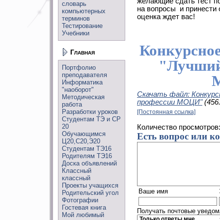
желающие сдать тест по 
словарь
на вопросы и принести
компьютерных
оценка ждет вас!
терминов
Тестирование
Учебники
Конкурсное
Главная
"Лучший
Портфолио
преподавателя
Информатика
"наоборот"
Скачать файл: Конкурс
Методическая
профессии МОЦИ"
(456
работа
Разработки уроков
[Постоянная ссылка]
Студентам ТЭ и СР
20
Количество просмотров
Обучающимся
Есть вопрос или к
Ц20,С20,Э20
Студентам ТЭ16
Родителям ТЭ16
Доска объявлений
Классный
классный
Проекты учащихся
Ваше имя
Родительский угол
Фотографии
Гостевая книга
Получать почтовые уведомл
Мой любимый