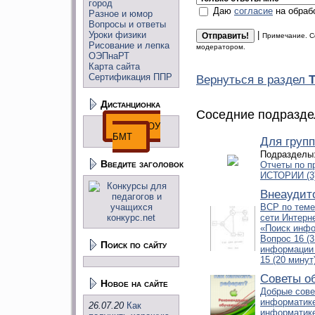
город
Даю
согласие
на обраб
Разное и юмор
Вопросы и ответы
Уроки физики
|
Примечание. С
Рисование и лепка
модератором.
ОЭПнаРТ
Карта сайта
Сертификация ППР
Вернуться в раздел
Дистанционка
Соседние подразде
ДО ГПОУ
БМТ
Для груп
Подразделы
Введите заголовок
Отчеты по п
ИСТОРИИ (3
Внеаудит
ВСР по теме
сети Интерне
«Поиск инфо
Вопрос 16 (3
Поиск по сайту
информации 
15 (20 минут
Советы 
Новое на сайте
Добрые сове
информатик
26.07.20
Как
информатик