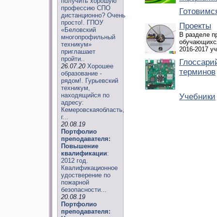
получить хорошую
профессию СПО
Готовимся
дистанционно? Очень
просто!. ГПОУ
Проекты
«Беловский
В разделе п
многопрофильный
обучающихся
техникум»
2016-2017 уч
приглашает
пройти..
Глоссари
26.07.20
Хорошее
терминов
образование -
рядом!. Гурьевский
техникум,
находящийся по
Учебники
адресу:
Кемеровскаяобласть,
г...
20.08.19
Портфолио
преподавателя:
Повышение
квалификации
:
2012 год.
Квалификационное
удостверение по
пожарной
безопасности...
20.08.19
Портфолио
преподавателя: