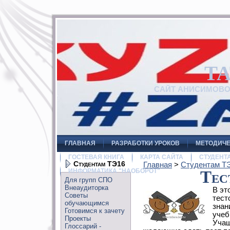
Т
САЙТ АНИСИМОВ
ГЛАВНАЯ
РАЗРАБОТКИ УРОКОВ
МЕТОДИЧЕ
ГОСТЕВАЯ КНИГА
КАРТА САЙТА
СТУДЕНТ
Студентам ТЭ16
Главная
>
Студентам Т
ИНФОРМАТИКА "НАОБОРОТ"
Тес
Для групп СПО
Внеаудиторка
В эт
Советы
тест
обучающимся
знан
Готовимся к зачету
учеб
Проекты
Учащ
Глоссарий -