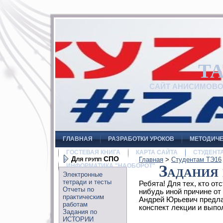
Т
САЙТ АНИСИМОВ
ГЛАВНАЯ
РАЗРАБОТКИ УРОКОВ
МЕТОДИЧЕ
ГОСТЕВАЯ КНИГА
КАРТА САЙТА
СТУДЕНТ
Для групп СПО
Главная
>
Студентам ТЭ16
ИНФОРМАТИКА "НАОБОРОТ"
Задани
Электронные
тетради и тесты
Ребята! Для тех, кто от
Отчеты по
нибудь иной причине от
практическим
Андрей Юрьевич предла
работам
конспект лекции и выпо
Задания по
ИСТОРИИ