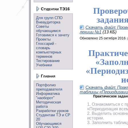
Проверо
Студентам ТЭ16
задани
Для групп СПО
Внеаудиторка
Советы
Скачать файл: Пров
обучающимся
лекции №1
(13 КБ)
Готовимся к зачету
Обновлено 25 октября 2016
Проекты
Глоссарий -
словарь
Практиче
компьютерных
терминов
«Запол
Тестирование
Учебники
«Периоди
Главная
и
Портфолио
Скачать файл: Прак
преподавателя
таблицы «Периодизаци
Информатика
Практическое задан
"наоборот"
Методическая
Ознакомиться с п
работа
«Периодизация всем
Разработки уроков
Выделить основн
Студентам ТЭ и СР
истории.
20
Заполнить таблиц
Обучающимся
Ц20,С20,Э20