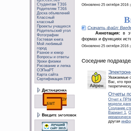
Студентам ТЭ16
Обновлено 25 октября 2016
Родителям ТЭ16
Доска объявлений
В
Классный
классный
Проекты учащихся
Скачать файл: Введ
Родительский угол
Аннотация:
в э
Фотографии
формах и функциях ист
Гостевая книга
Мой любимый
Обновлено 25 октября 2016
город
Разное и юмор
Вопросы и ответы
Соседние подразде
Уроки физики
Рисование и лепка
ОЭПнаРТ
Электрон
Карта сайта
Уважаемые о
Сертификация ППР
Вас, кто пр
теоретическ
Дистанционка
Отчеты п
ДО ГПОУ
Отчет к ПР№
БМТ
модели данн
Создание ст
Вариант 1
,
О
Введите заголовок
иерархическ
другая
инфо