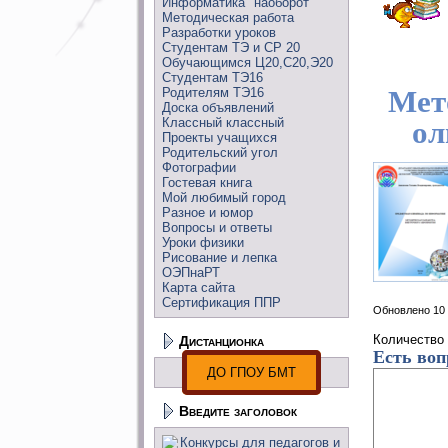
Информатика "наоборот"
Методическая работа
Разработки уроков
Студентам ТЭ и СР 20
Обучающимся Ц20,С20,Э20
Студентам ТЭ16
Мет
Родителям ТЭ16
Доска объявлений
Классный классный
ол
Проекты учащихся
Родительский угол
Фотографии
Гостевая книга
Мой любимый город
Разное и юмор
Вопросы и ответы
Уроки физики
Рисование и лепка
ОЭПнаРТ
Карта сайта
Сертификация ППР
Обновлено 10
Количество
Дистанционка
Есть воп
ДО ГПОУ БМТ
Введите заголовок