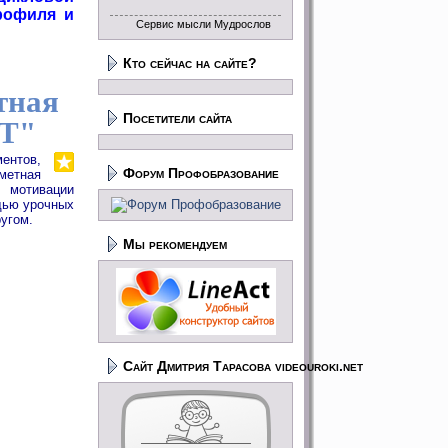
рофиля и
Сервис мысли Мудрослов
Кто сейчас на сайте?
тная
Посетители сайта
КТ"
ентов,
Форум Профобразование
метная
 мотивации
щью урочных
ругом.
Мы рекомендуем
Сайт Дмитрия Тарасова videouroki.net