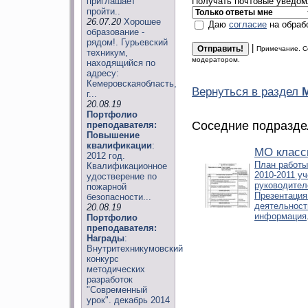
приглашает
Получать почтовые уведомл
пройти..
26.07.20
Хорошее
Даю
согласие
на обраб
образование -
рядом!. Гурьевский
|
Примечание. С
техникум,
модератором.
находящийся по
адресу:
Кемеровскаяобласть,
Вернуться в раздел
г...
20.08.19
Портфолио
Соседние подразде
преподавателя:
Повышение
квалификации
:
МО класс
2012 год.
План работы
Квалификационное
2010-2011 у
удостверение по
руководител
пожарной
Презентация
безопасности...
деятельност
20.08.19
информация
Портфолио
преподавателя:
Награды
:
Внутритехникумовский
конкурс
методических
разработок
"Современный
урок". декабрь 2014