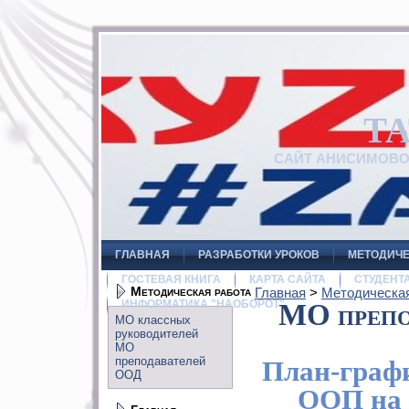
Т
САЙТ АНИСИМОВ
ГЛАВНАЯ
РАЗРАБОТКИ УРОКОВ
МЕТОДИЧЕ
ГОСТЕВАЯ КНИГА
КАРТА САЙТА
СТУДЕНТ
Методическая работа
Главная
>
Методическая
ИНФОРМАТИКА "НАОБОРОТ"
МО препо
МО классных
руководителей
МО
преподавателей
План-граф
ООД
ООП на 2