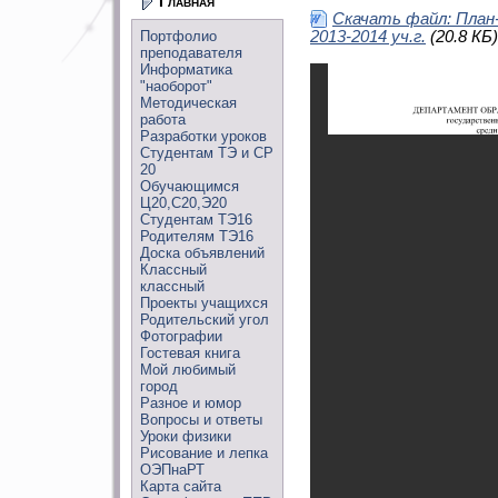
Главная
Скачать файл: План
Портфолио
2013-2014 уч.г.
(20.8 КБ)
преподавателя
Информатика
"наоборот"
Методическая
работа
Разработки уроков
Студентам ТЭ и СР
20
Обучающимся
Ц20,С20,Э20
Студентам ТЭ16
Родителям ТЭ16
Доска объявлений
Классный
классный
Проекты учащихся
Родительский угол
Фотографии
Гостевая книга
Мой любимый
город
Разное и юмор
Вопросы и ответы
Уроки физики
Рисование и лепка
ОЭПнаРТ
Карта сайта