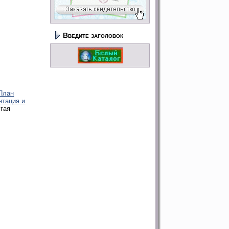
Введите заголовок
План
нтация и
угая