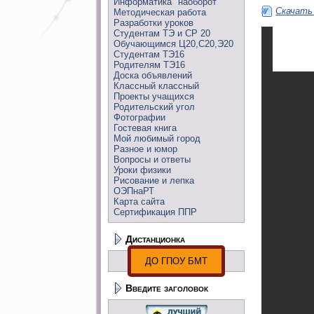
Информатика "наоборот"
Скачать
Методическая работа
Разработки уроков
Студентам ТЭ и СР 20
Обучающимся Ц20,С20,Э20
Студентам ТЭ16
Родителям ТЭ16
Доска объявлений
Классный классный
Проекты учащихся
Родительский угол
Фотографии
Гостевая книга
Мой любимый город
Разное и юмор
Вопросы и ответы
Уроки физики
Рисование и лепка
ОЭПнаРТ
Карта сайта
Сертификация ППР
Дистанционка
ДО ГПОУ БМТ
Введите заголовок