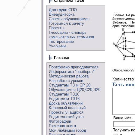
Студентам ТЭ16
Для групп СПО
Внеаудиторка
Задача.
На ри
Советы обучающимся
дороге можн
Задание.
Не
Готовимся к зачету
ориентирован
Проекты
Глоссарий - словарь
компьютерных терминов
Тестирование
Учебники
Главная
Портфолио преподавателя
Обновлено 25 
Информатика "наоборот"
Методическая работа
Количество
Разработки уроков
Есть воп
Студентам ТЭ и СР 20
Обучающимся Ц20,С20,Э20
Студентам ТЭ16
Родителям ТЭ16
Доска объявлений
Классный классный
Проекты учащихся
Родительский угол
Ваше имя
Фотографии
Гостевая книга
Получать п
Мой любимый город
Разное и юмор