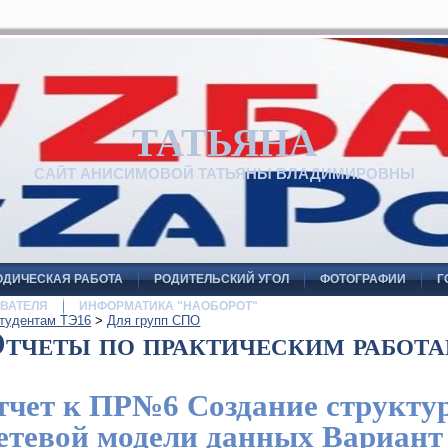
ТАТЬЯНА
САЙТ АНИСИМОВОЙ ТАТЬЯНЫ ВЛАДИМИРОВНЫ
ОДИЧЕСКАЯ РАБОТА
РОДИТЕЛЬСКИЙ УГОЛ
ФОТОГРАФИИ
Г
ВАТЕЛЯ
ИНФОРМАТИКА "НАОБОРОТ"
тудентам ТЭ16
>
Для групп СПО
тчеты по практическим работ
тчет к ПР№6 Создание структу
етевой модели данных Вариант