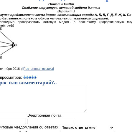
Отчет к ПР№6
Создание структуры сетевой модели данных
Вариант 2
сунке представлена схема дорог, связывающих города А, Б, В, Г, Д, Е, Ж, К. П
о двигаться только в одном направлении, указанном стрелкой.
обходимо преобразовать сетевую модель в блок-схему (иерархическую мод
ный граф)
октября 2016
[Постоянная ссылка]
 просмотров:
рос или комментарий?..
Электронная почта
очтовые уведомления об ответах: