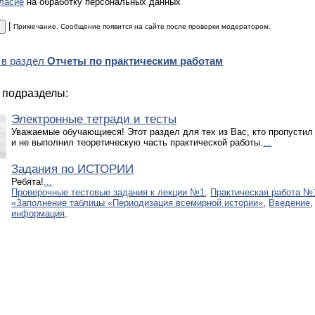
гласие
на обработку персональных данных
|
Примечание. Сообщение появится на сайте после проверки модератором.
 в раздел
Отчеты по практическим работам
 подразделы:
Электронные тетради и тесты
Уважаемые обучающиеся! Этот раздел для тех из Вас, кто пропустил
и не выполнил теоретическую часть практической работы.
...
Задания по ИСТОРИИ
Ребята!
...
Проверочные тестовые задания к лекции №1
,
Практическая работа №
«Заполнение таблицы «Периодизация всемирной истории»
,
Введение
,
информация
.