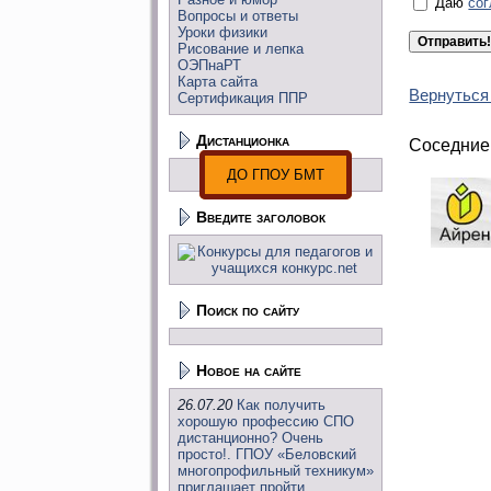
Даю
со
Вопросы и ответы
Уроки физики
Рисование и лепка
ОЭПнаРТ
Карта сайта
Вернуться
Сертификация ППР
Дистанционка
Соседние
ДО ГПОУ БМТ
Введите заголовок
Поиск по сайту
Новое на сайте
26.07.20
Как получить
хорошую профессию СПО
дистанционно? Очень
просто!. ГПОУ «Беловский
многопрофильный техникум»
приглашает пройти..