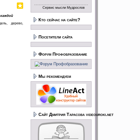
Сервис мысли Мудрослов
о каждой
Кто сейчас на сайте?
ель, дерево,
Посетители сайта
Форум Профобразование
Мы рекомендуем
Сайт Дмитрия Тарасова videouroki.net