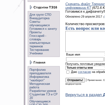
Скачать файл: Тренинг
Студентам ТЭ16
информации КТ
(671.6 К
Готовимся к дифзачету!!
Для групп СПО
Обновлено 29 апреля 2017
Внеаудиторка
Советы
Количество просмотров
обучающимся
Есть вопрос или к
Готовимся к зачету
Проекты
Глоссарий -
словарь
компьютерных
терминов
Тестирование
Учебники
Ваше имя
Главная
Получать почтовые уведомл
Портфолио
Даю
согласие
на обраб
преподавателя
Информатика
|
"наоборот"
Примечание. С
Методическая
модератором.
работа
Разработки уроков
Студентам ТЭ и СР
Вернуться в раздел
20
Обучающимся
Ц20,С20,Э20