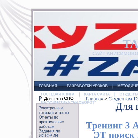
Т
САЙТ АНИСИМОВ
ГЛАВНАЯ
РАЗРАБОТКИ УРОКОВ
МЕТОДИЧЕ
ГОСТЕВАЯ КНИГА
КАРТА САЙТА
СТУДЕНТ
Для групп СПО
Главная
>
Студентам Т
ИНФОРМАТИКА "НАОБОРОТ"
Для 
Электронные
тетради и тесты
Отчеты по
практическим
Тренинг 3 
работам
Задания по
ЭТ поиск
ИСТОРИИ